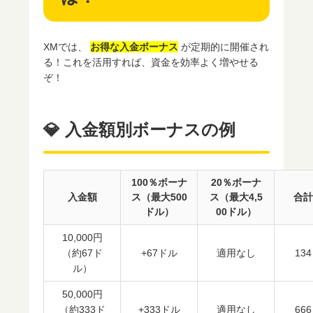
XMでは、
お得な入金ボーナス
が定期的に開催され
る！これを活用すれば、資金を効率よく増やせる
ぞ！
💎 入金額別ボーナスの例
100％ボーナ
20％ボーナ
入金額
ス（最大500
ス（最大4,5
合計
ドル）
00ドル）
10,000円
（約67ド
+67ドル
適用なし
13
ル）
50,000円
（約333ド
+333ドル
適用なし
66