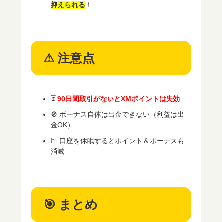
抑えられる
！
⚠ 注意点
⏳
90日間取引がないとXMポイントは失効
🚫 ボーナス自体は出金できない（利益は出
金OK）
📉 口座を休眠するとポイント＆ボーナスも
消滅
🎯 まとめ