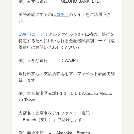
例）みずほ銀行 → MIZUHO BANK, LTD.
英語表記にするのは
コチラ
のサイトをご活用下さ
い。
SWIFTコード
：アルファベット8～11桁の、銀行を
特定するために用いられる金融機関識別コード（取
引銀行にお問い合わせください）
例）りそな銀行 → DIWAJPJT
銀行所在地：支店所在地をアルファベット表記で登
録します
例）東京都港区赤坂1-1-1→1-1-1 Akasaka Minato-
ku Tokyo
支店名：支店名をアルファベット表記 +
「Branch（支店）」で登録します
例）赤坂支店 → Akasaka Branch